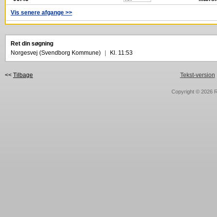
Vis senere afgange >>
Ret din søgning
Norgesvej (Svendborg Kommune)
|
Kl. 11:53
<<
Tilbage
Tekst-version
Copyright © 2026
R