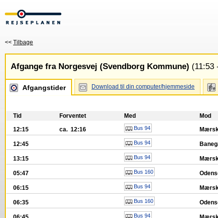
<<
Tilbage
Afgange fra Norgesvej (Svendborg Kommune)
(11:53 
Download til din computer/hjemmeside
Afgangstider
Tid
Forventet
Med
Mod
Bus 94
12:15
ca. 12:16
Mærsk
Bus 94
12:45
Baneg
Bus 94
13:15
Mærsk
Bus 160
05:47
Oden
Bus 94
06:15
Mærsk
Bus 160
06:35
Oden
Bus 94
06:45
Mærsk