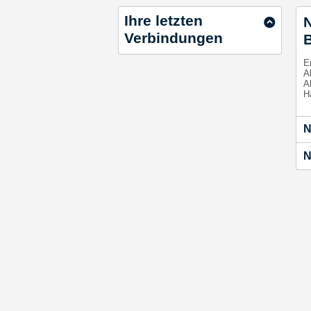
Ihre letzten
N
Verbindungen
B
Er
Ab
A
Ha
N
N