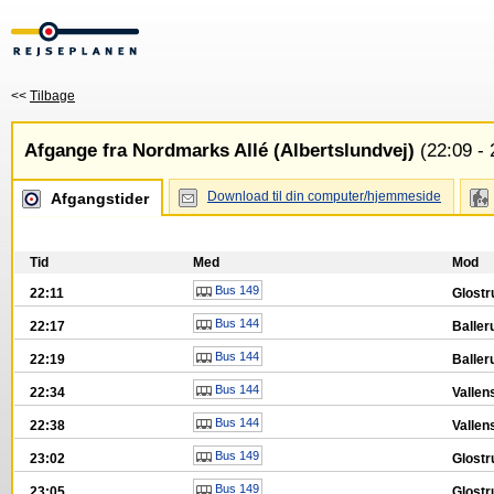
<<
Tilbage
Afgange fra Nordmarks Allé (Albertslundvej)
(22:09 - 
Download til din computer/hjemmeside
Afgangstider
Tid
Med
Mod
Bus 149
22:11
Glostr
Bus 144
22:17
Baller
Bus 144
22:19
Baller
Bus 144
22:34
Vallen
Bus 144
22:38
Vallen
Bus 149
23:02
Glost
Bus 149
23:05
Glost