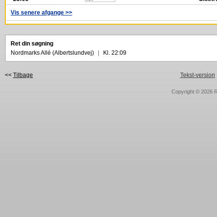
Vis senere afgange >>
Ret din søgning
Nordmarks Allé (Albertslundvej)
|
Kl. 22:09
<<
Tilbage
Tekst-version
Copyright © 2026
R