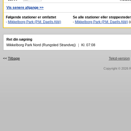
Vis senere afgange >>
Følgende stationer er omfattet
Se alle stationer eller stoppestede
-
Mikkelborg Park (P.M. Daells Allé)
-
Mikkelborg Park (P.M. Daells Allé)
(
Ret din søgning
Mikkelborg Park Nord (Rungsted Strandvej)
|
Kl. 07:08
<<
Tilbage
Tekst-version
Copyright © 2026
R