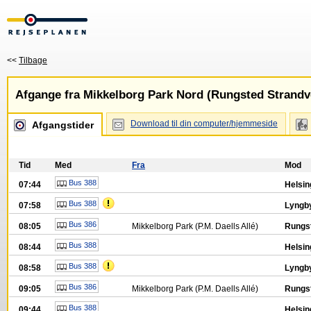
<<
Tilbage
Afgange fra Mikkelborg Park Nord (Rungsted Strandv
Download til din computer/hjemmeside
Afgangstider
Tid
Med
Fra
Mod
Bus 388
07:44
Helsin
Bus 388
07:58
Lyngby
Bus 386
08:05
Mikkelborg Park (P.M. Daells Allé)
Rungst
Bus 388
08:44
Helsin
Bus 388
08:58
Lyngby
Bus 386
09:05
Mikkelborg Park (P.M. Daells Allé)
Rungst
Bus 388
09:44
Helsin