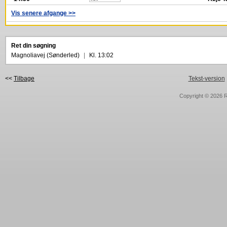
Vis senere afgange >>
Ret din søgning
Magnoliavej (Sønderled)
|
Kl. 13:02
<<
Tilbage
Tekst-version
Copyright © 2026
R