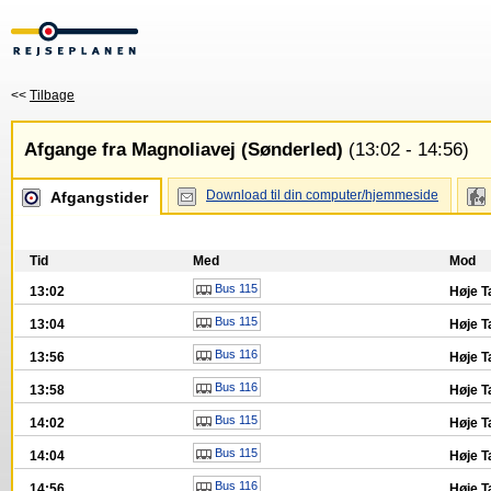
<<
Tilbage
Afgange fra Magnoliavej (Sønderled)
(13:02 - 14:56)
Download til din computer/hjemmeside
Afgangstider
Tid
Med
Mod
Bus 115
13:02
Høje T
Bus 115
13:04
Høje T
Bus 116
13:56
Høje T
Bus 116
13:58
Høje T
Bus 115
14:02
Høje T
Bus 115
14:04
Høje T
Bus 116
14:56
Høje T