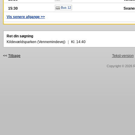
Bus 12
15:30
Svanem
Vis senere afgange >>
Ret din søgning
Kildevældsparken (Vennemindevej)
|
Kl. 14:40
<<
Tilbage
Tekst-version
Copyright © 2026
R