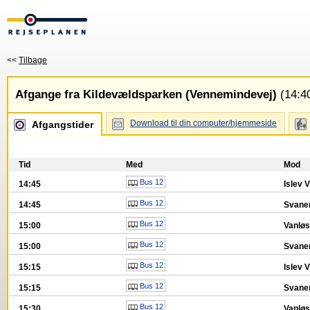
<<
Tilbage
Afgange fra Kildevældsparken (Vennemindevej)
(14:40
Download til din computer/hjemmeside
Afgangstider
Tid
Med
Mod
Bus 12
14:45
Islev 
Bus 12
14:45
Svanem
Bus 12
15:00
Vanløs
Bus 12
15:00
Svanem
Bus 12
15:15
Islev 
Bus 12
15:15
Svanem
Bus 12
15:30
Vanløs