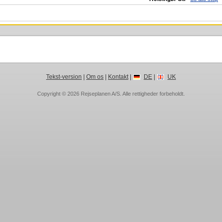
Tekst-version
|
Om os
|
Kontakt
|
DE
|
UK
Copyright © 2026
Rejseplanen A/S
. Alle rettigheder forbeholdt.