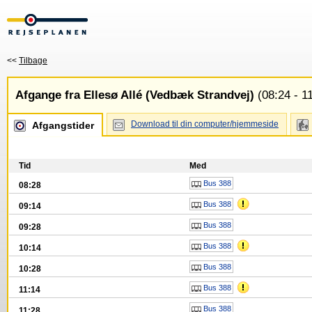
<<
Tilbage
Afgange fra Ellesø Allé (Vedbæk Strandvej)
(08:24 - 1
Download til din computer/hjemmeside
Afgangstider
Tid
Med
Bus 388
08:28
Bus 388
09:14
Bus 388
09:28
Bus 388
10:14
Bus 388
10:28
Bus 388
11:14
Bus 388
11:28