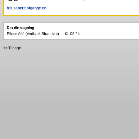
Vis senere afgange >>
Ret din søgning
Ellesø Allé (Vedbæk Strandvej)
|
Kl. 08:24
<<
Tilbage