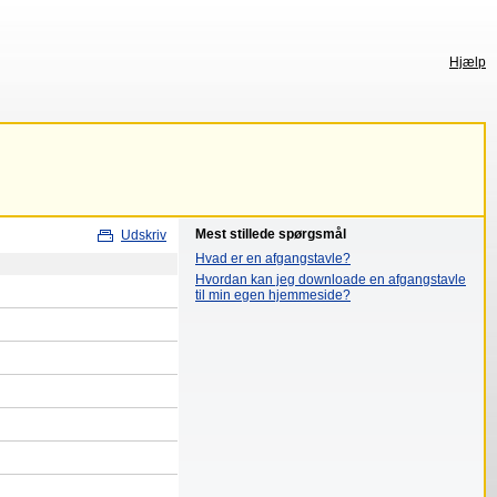
Hjælp
Mest stillede spørgsmål
Udskriv
Hvad er en afgangstavle?
Hvordan kan jeg downloade en afgangstavle
til min egen hjemmeside?