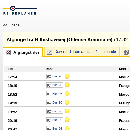
<<
Tilbage
Afgange fra Billeshavevej (Odense Kommune)
(17:32 
Download til din computer/hjemmeside
Afgangstider
Tid
Med
Mod
Bus 26
17:54
Moru
Bus 26
18:19
Fraug
Bus 26
18:52
Moru
Bus 26
19:19
Fraug
Bus 26
19:52
Moru
Bus 26
20:19
Fraug
Bus 26
20:47
Moru