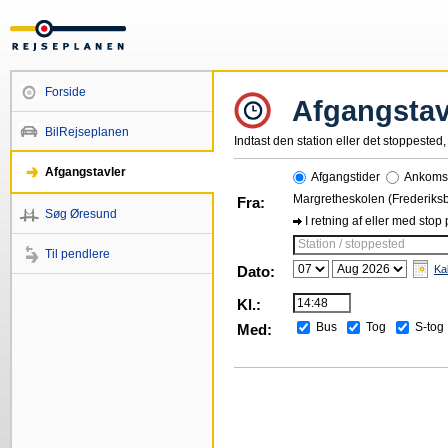
Forside
Afgangstav
BilRejseplanen
Indtast den station eller det stoppested, 
Afgangstavler
Afgangstider
Ankomst
Margretheskolen (Frederiksb
Fra:
Søg Øresund
I retning af eller med stop
Station / stoppested
Til pendlere
Dato:
Ka
Kl.:
Bus
Tog
S-tog
Med: