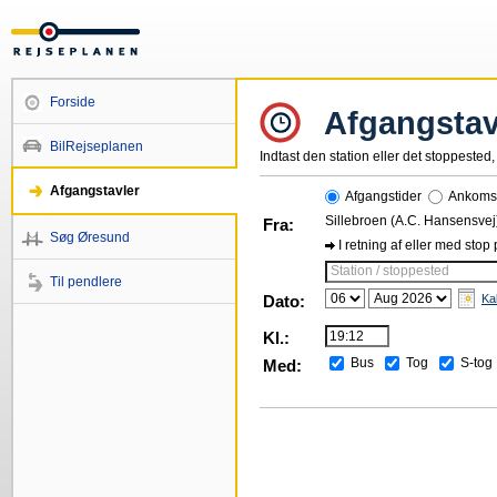
Forside
Afgangstav
BilRejseplanen
Indtast den station eller det stoppested, 
Afgangstavler
Afgangstider
Ankomst
Sillebroen (A.C. Hansensvej
Fra:
Søg Øresund
I retning af eller med stop
Station / stoppested
Til pendlere
Dato:
Ka
Kl.:
Bus
Tog
S-tog
Med: