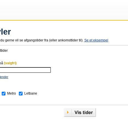
ler
du gerne vil se afgangstider fra (eller ankomsttider til).
Se et eksempel
tider
 på
(valgfri)
lender
Metro
Letbane