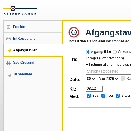
Forside
Afgangstav
BilRejseplanen
Indtast den station eller det stoppested, 
Afgangstavler
Afgangstider
Ankomst
Lerager (Strandvangen)
Fra:
Søg Øresund
I retning af eller med stop
Station / stoppested
Til pendlere
Dato:
Ka
Kl.:
Bus
Tog
S-tog
Med: