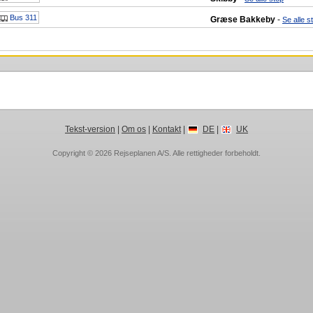
Bus 311
Græse Bakkeby
-
Se alle s
Tekst-version
|
Om os
|
Kontakt
|
DE
|
UK
Copyright © 2026
Rejseplanen A/S
. Alle rettigheder forbeholdt.