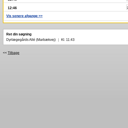
12:46
Vis senere afgange >>
Ret din søgning
Dyrlægegårds Allé (Marbækvej)
|
Kl. 11:43
<<
Tilbage