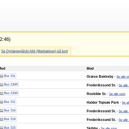
2:46)
Se Dyrlægegårds Allé (Marbækvej) på kort
Med
Mod
Bus 311
Græse Bakkeby
-
Se alle s
Bus 230R
Frederikssund St.
-
Se alle
Bus 230R
Roskilde St.
-
Se alle stop
Bus 311
Haldor Topsøe Park
-
Se al
Bus 316
Frederikssund St.
-
Se alle
Bus 318
Frederikssund St.
-
Se alle
Bus 315
Skibby
-
Se alle stop