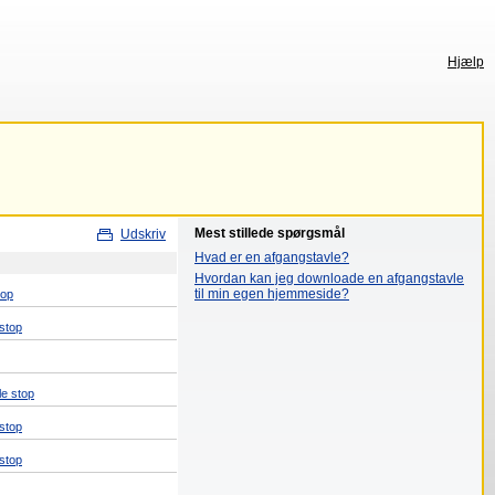
Hjælp
Mest stillede spørgsmål
Udskriv
Hvad er en afgangstavle?
Hvordan kan jeg downloade en afgangstavle
til min egen hjemmeside?
top
 stop
le stop
 stop
 stop