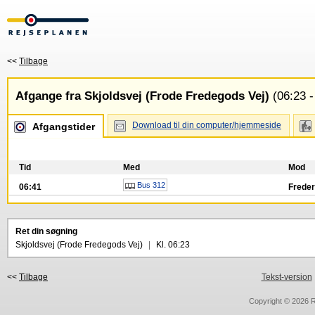
<<
Tilbage
Afgange fra Skjoldsvej (Frode Fredegods Vej)
(06:23 -
Download til din computer/hjemmeside
Afgangstider
Tid
Med
Mod
Bus 312
06:41
Freder
Ret din søgning
Skjoldsvej (Frode Fredegods Vej)
|
Kl. 06:23
<<
Tilbage
Tekst-version
Copyright © 2026
R