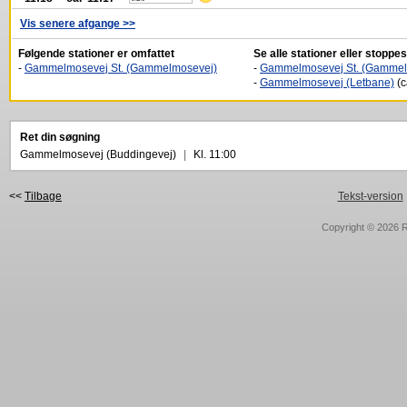
Vis senere afgange >>
Følgende stationer er omfattet
Se alle stationer eller stopp
-
Gammelmosevej St. (Gammelmosevej)
-
Gammelmosevej St. (Gammel
-
Gammelmosevej (Letbane)
(c
Ret din søgning
Gammelmosevej (Buddingevej)
|
Kl. 11:00
<<
Tilbage
Tekst-version
Copyright © 2026
R