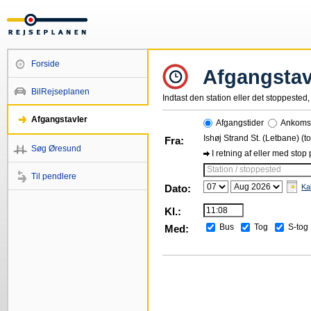
Forside
Afgangstav
BilRejseplanen
Indtast den station eller det stoppested, 
Afgangstavler
Afgangstider
Ankomst
Ishøj Strand St. (Letbane) (t
Fra:
Søg Øresund
I retning af eller med stop
Station / stoppested
Til pendlere
Dato:
Ka
Kl.:
Bus
Tog
S-tog
Med: