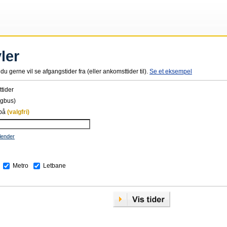
ler
du gerne vil se afgangstider fra (eller ankomsttider til).
Se et eksempel
tider
ogbus)
 på
(valgfri)
lender
Metro
Letbane