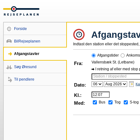
Forside
Afgangstav
BilRejseplanen
Indtast den station eller det stoppested, 
Afgangstavler
Afgangstider
Ankomst
Vallensbæk St. (Letbane)
Fra:
Søg Øresund
I retning af eller med stop
Station / stoppested
Til pendlere
Dato:
Ka
Kl.:
Bus
Tog
S-tog
Med: