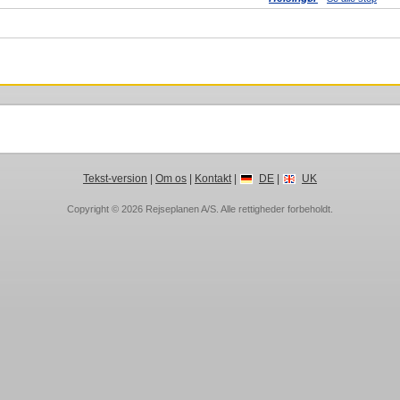
Tekst-version
|
Om os
|
Kontakt
|
DE
|
UK
Copyright © 2026
Rejseplanen A/S
. Alle rettigheder forbeholdt.