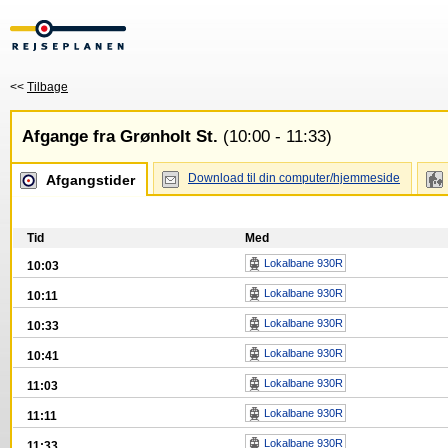
<<
Tilbage
Afgange fra Grønholt St.
(10:00 - 11:33)
Download til din computer/hjemmeside
Afgangstider
Tid
Med
Lokalbane 930R
10:03
Lokalbane 930R
10:11
Lokalbane 930R
10:33
Lokalbane 930R
10:41
Lokalbane 930R
11:03
Lokalbane 930R
11:11
Lokalbane 930R
11:33