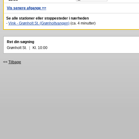
Vis senere afgange >>
Se alle stationer eller stoppesteder i nærheden
-
Vink - Grønholt St. (Grønholtvangen)
(ca. 4 minutter)
Ret din søgning
Grønholt St.
|
Kl. 10:00
<<
Tilbage