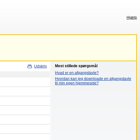
Hjælp
Mest stillede spørgsmål
Udskriv
Hvad er en afgangstavle?
Hvordan kan jeg downloade en afgangstavle
til min egen hjemmeside?