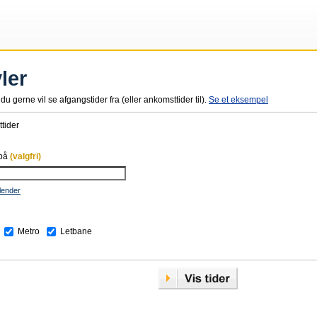
ler
du gerne vil se afgangstider fra (eller ankomsttider til).
Se et eksempel
tider
 på
(valgfri)
lender
Metro
Letbane