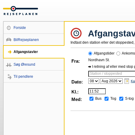
Forside
Afgangstav
BilRejseplanen
Indtast den station eller det stoppested, 
Afgangstavler
Afgangstider
Ankomst
Nordhavn St.
Fra:
Søg Øresund
I retning af eller med stop
Station / stoppested
Til pendlere
Dato:
Ka
Kl.:
Bus
Tog
S-tog
Med: