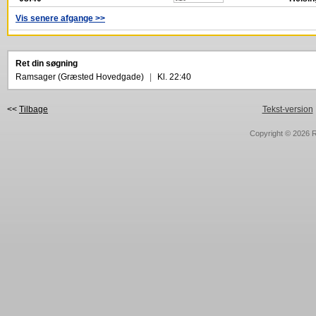
Vis senere afgange >>
Ret din søgning
Ramsager (Græsted Hovedgade)
|
Kl. 22:40
<<
Tilbage
Tekst-version
Copyright © 2026
R