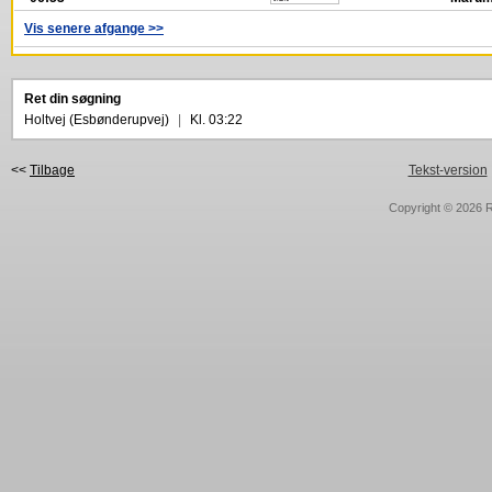
Vis senere afgange >>
Ret din søgning
Holtvej (Esbønderupvej)
|
Kl. 03:22
<<
Tilbage
Tekst-version
Copyright © 2026
R