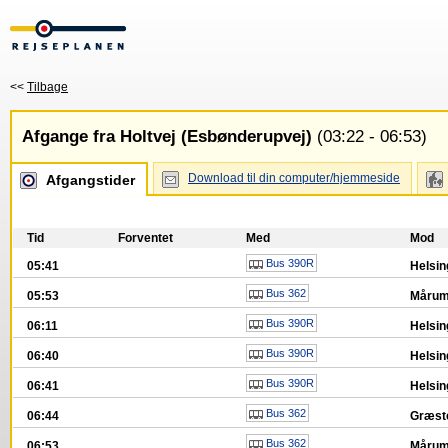
<<
Tilbage
Afgange fra Holtvej (Esbønderupvej)
(03:22 - 06:53)
Download til din computer/hjemmeside
Afgangstider
Tid
Forventet
Med
Mod
Bus 390R
05:41
Helsin
Bus 362
05:53
Mårum
Bus 390R
06:11
Helsin
Bus 390R
06:40
Helsin
Bus 390R
06:41
Helsin
Bus 362
06:44
Græst
Bus 362
06:53
Mårum