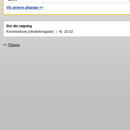
Vis senere afgange >>
Ret din søgning
Kornmodsvej (Vesterbrogade)
|
Kl. 10:32
<<
Tilbage