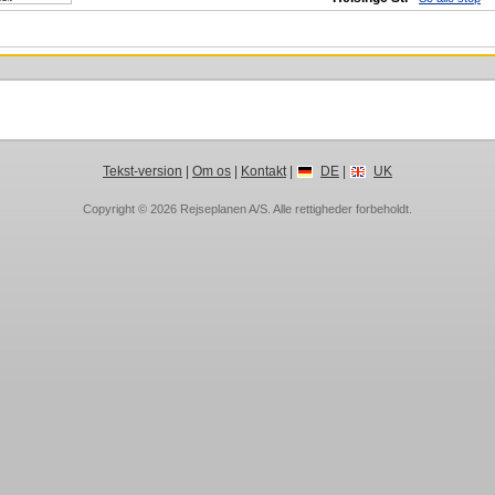
Tekst-version
|
Om os
|
Kontakt
|
DE
|
UK
Copyright © 2026
Rejseplanen A/S
. Alle rettigheder forbeholdt.