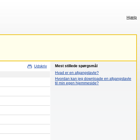
Hjælp
Mest stillede spørgsmål
Udskriv
Hvad er en afgangstavle?
Hvordan kan jeg downloade en afgangstavle
til min egen hjemmeside?