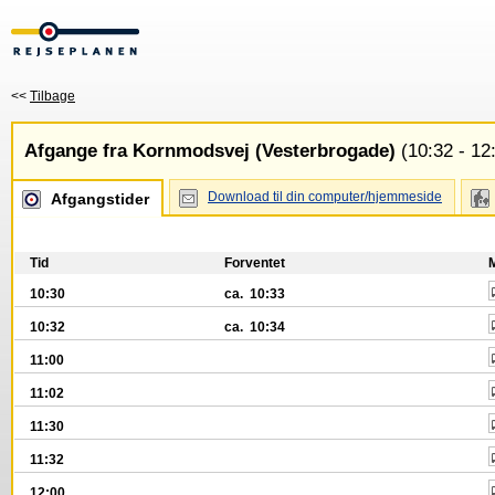
<<
Tilbage
Afgange fra Kornmodsvej (Vesterbrogade)
(10:32 - 12
Download til din computer/hjemmeside
Afgangstider
Tid
Forventet
10:30
ca. 10:33
10:32
ca. 10:34
11:00
11:02
11:30
11:32
12:00