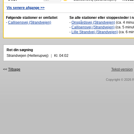
Vis senere afgange >>
Følgende stationer er omfattet
Se alle stationer eller stoppesteder i
-
Callisensvej (Strandvejen)
-
Onsgårdsvej (Strandvejen)
(ca. 4 minut
-
Callisensvej (Strandvejen)
(ca. 5 minut
-
Lille Strandvej (Strandvejen)
(ca. 6 min
Ret din søgning
Strandvejen (Hellerupvej)
|
Kl. 04:02
<<
Tilbage
Tekst-version
Copyright © 2026
R