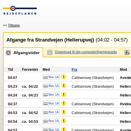
<<
Tilbage
Afgange fra Strandvejen (Hellerupvej)
(04:02 - 04:57)
Download til din computer/hjemmeside
Afgangstider
Tid
Forventet
Med
Fra
Mod
Bus 1A
04:07
Callisensvej (Strandvejen)
Avedø
Bus 1A
04:23
ca. 04:22
Callisensvej (Strandvejen)
Heller
Bus 1A
04:24
ca. 04:23
Heller
Bus 1A
04:37
Callisensvej (Strandvejen)
Hvidov
Bus 1A
04:53
ca. 04:52
Callisensvej (Strandvejen)
Heller
Bus 1A
04:54
ca. 04:53
Heller
Bus 1A
04:57
Callisensvej (Strandvejen)
Avedø