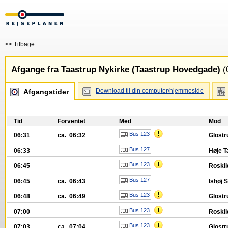
<<
Tilbage
Afgange fra Taastrup Nykirke (Taastrup Hovedgade)
(
Download til din computer/hjemmeside
Afgangstider
Tid
Forventet
Med
Mod
Bus 123
06:31
ca. 06:32
Glostr
Bus 127
06:33
Høje T
Bus 123
06:45
Roskil
Bus 127
06:45
ca. 06:43
Ishøj S
Bus 123
06:48
ca. 06:49
Glostr
Bus 123
07:00
Roskil
Bus 123
07:03
ca. 07:04
Glostr