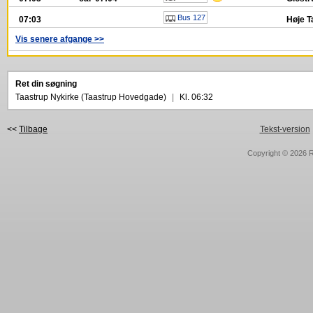
Bus 127
07:03
Høje T
Vis senere afgange >>
Ret din søgning
Taastrup Nykirke (Taastrup Hovedgade)
|
Kl. 06:32
<<
Tilbage
Tekst-version
Copyright © 2026
R