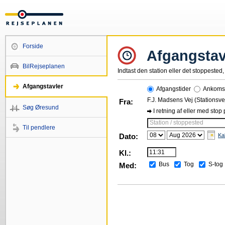
Forside
Afgangstav
BilRejseplanen
Indtast den station eller det stoppested, 
Afgangstavler
Afgangstider
Ankomst
F.J. Madsens Vej (Stationsve
Fra:
Søg Øresund
I retning af eller med stop
Station / stoppested
Til pendlere
Dato:
Ka
Kl.:
Bus
Tog
S-tog
Med: