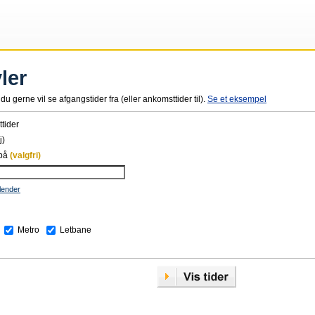
ler
du gerne vil se afgangstider fra (eller ankomsttider til).
Se et eksempel
tider
j)
 på
(valgfri)
lender
Metro
Letbane