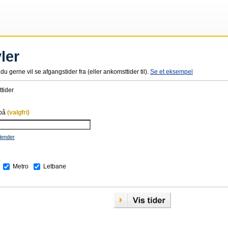
ler
du gerne vil se afgangstider fra (eller ankomsttider til).
Se et eksempel
tider
 på
(valgfri)
lender
Metro
Letbane