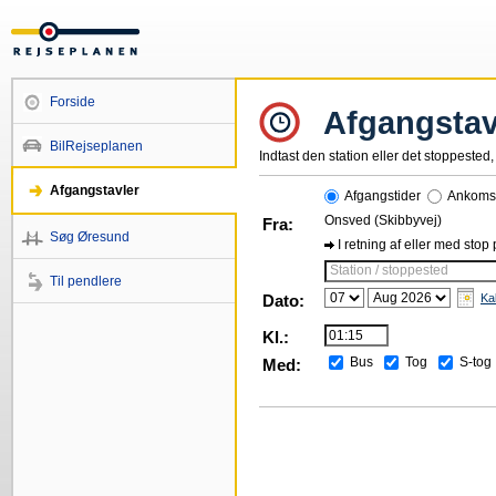
Forside
Afgangstav
BilRejseplanen
Indtast den station eller det stoppested, 
Afgangstavler
Afgangstider
Ankomst
Onsved (Skibbyvej)
Fra:
Søg Øresund
I retning af eller med stop
Station / stoppested
Til pendlere
Dato:
Ka
Kl.:
Bus
Tog
S-tog
Med: