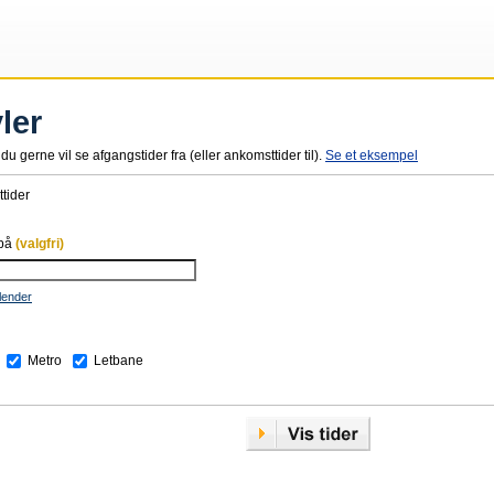
ler
du gerne vil se afgangstider fra (eller ankomsttider til).
Se et eksempel
tider
 på
(valgfri)
lender
Metro
Letbane