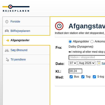
Forside
Afgangstav
BilRejseplanen
Indtast den station eller det stoppested, 
Afgangstavler
Afgangstider
Ankomst
Dalby (Dysagervej)
Fra:
Søg Øresund
I retning af eller med stop
Station / stoppested
Til pendlere
Dato:
Ka
Kl.:
Bus
Tog
S-tog
Med: