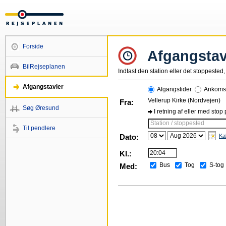
Forside
Afgangstav
BilRejseplanen
Indtast den station eller det stoppested, 
Afgangstavler
Afgangstider
Ankomst
Vellerup Kirke (Nordvejen)
Fra:
Søg Øresund
I retning af eller med stop
Station / stoppested
Til pendlere
Dato:
Ka
Kl.:
Bus
Tog
S-tog
Med: