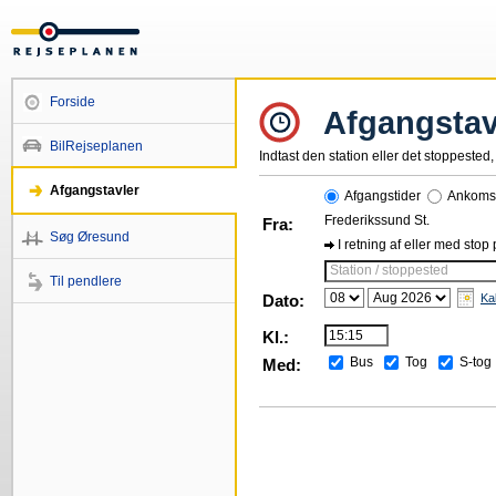
Forside
Afgangstav
BilRejseplanen
Indtast den station eller det stoppested, 
Afgangstavler
Afgangstider
Ankomst
Frederikssund St.
Fra:
Søg Øresund
I retning af eller med stop
Station / stoppested
Til pendlere
Dato:
Ka
Kl.:
Bus
Tog
S-tog
Med: