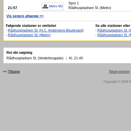
Spor
1
Metro M3
21:57
Rådhuspladsen St. (Metro)
Vis senere afgange >>
Følgende stationer er omfattet
Se alle stationer ell
-
Rådhuspladsen St. (H.C. Andersens Boulevard)
-
Rådhuspladsen St. (
-
Rådhuspladsen St. (Metro)
-
Rådhuspladsen St. (
Ret din søgning
Rådhuspladsen St. (Vesterbrogade)
|
Kl. 21:45
<<
Tilbage
Tekst-version
Copyright © 2026
R