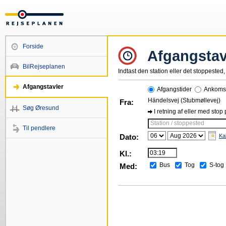
Forside
Afgangstav
BilRejseplanen
Indtast den station eller det stoppested, 
Afgangstavler
Afgangstider
Ankomst
Händelsvej (Stubmøllevej)
Fra:
Søg Øresund
I retning af eller med stop
Station / stoppested
Til pendlere
Dato:
Ka
Kl.:
Bus
Tog
S-tog
Med: