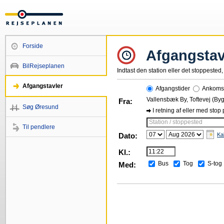
Forside
Afgangstav
BilRejseplanen
Indtast den station eller det stoppested, 
Afgangstavler
Afgangstider
Ankomst
Vallensbæk By, Toftevej (By
Fra:
Søg Øresund
I retning af eller med stop
Station / stoppested
Til pendlere
Dato:
Ka
Kl.:
Bus
Tog
S-tog
Med: