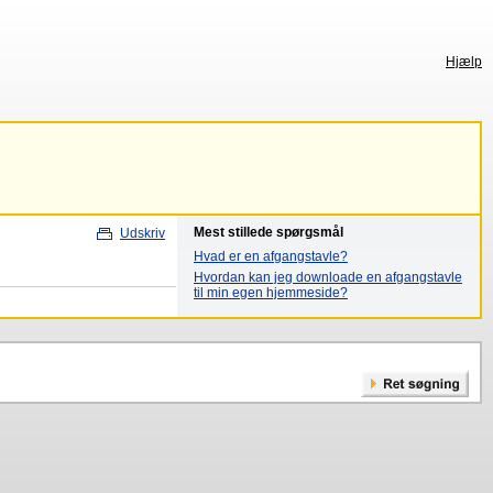
Hjælp
Mest stillede spørgsmål
Udskriv
Hvad er en afgangstavle?
Hvordan kan jeg downloade en afgangstavle
til min egen hjemmeside?