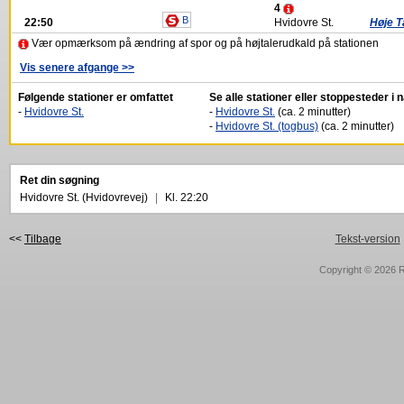
4
B
22:50
Hvidovre St.
Høje T
Vær opmærksom på ændring af spor og på højtalerudkald på stationen
Vis senere afgange >>
Følgende stationer er omfattet
Se alle stationer eller stoppesteder i
-
Hvidovre St.
-
Hvidovre St.
(ca. 2 minutter)
-
Hvidovre St. (togbus)
(ca. 2 minutter)
Ret din søgning
Hvidovre St. (Hvidovrevej)
|
Kl. 22:20
<<
Tilbage
Tekst-version
Copyright © 2026
R