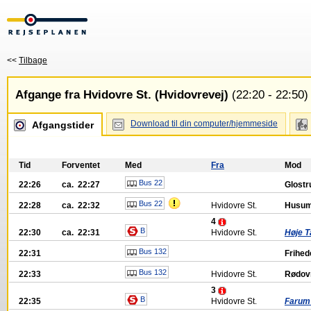
<<
Tilbage
Afgange fra Hvidovre St. (Hvidovrevej)
(22:20 - 22:50)
Download til din computer/hjemmeside
Afgangstider
Tid
Forventet
Med
Fra
Mod
Bus 22
22:26
ca. 22:27
Glostr
Bus 22
22:28
ca. 22:32
Hvidovre St.
Husum
4
B
22:30
ca. 22:31
Hvidovre St.
Høje T
Bus 132
22:31
Frihed
Bus 132
22:33
Hvidovre St.
Rødov
3
B
22:35
Hvidovre St.
Farum 