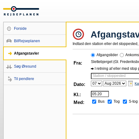
Forside
Afgangstav
BilRejseplanen
Indtast den station eller det stoppested, 
Afgangstavler
Afgangstider
Ankomst
Slettebjerget (Gl. Frederiksb
Fra:
Søg Øresund
I retning af eller med stop
Station / stoppested
Til pendlere
Dato:
Ka
Kl.:
Bus
Tog
S-tog
Med: