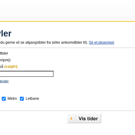
ler
du gerne vil se afgangstider fra (eller ankomsttider til).
Se et eksempel
tider
orgvej)
 på
(valgfri)
lender
Metro
Letbane