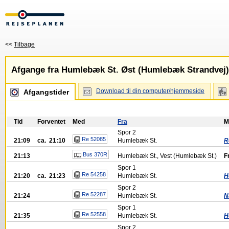
<<
Tilbage
Afgange fra Humlebæk St. Øst (Humlebæk Strandvej)
Download til din computer/hjemmeside
Afgangstider
Tid
Forventet
Med
Fra
M
Spor
2
Re 52085
21:09
ca. 21:10
Humlebæk St.
R
Bus 370R
21:13
Humlebæk St., Vest (Humlebæk St.)
F
Spor
1
Re 54258
21:20
ca. 21:23
Humlebæk St.
H
Spor
2
Re 52287
21:24
Humlebæk St.
N
Spor
1
Re 52558
21:35
Humlebæk St.
H
Spor
2