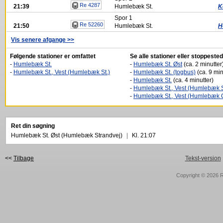
Re 4287
21:39
Humlebæk St.
K
Spor
1
Re 52260
21:50
Humlebæk St.
H
Vis senere afgange >>
Følgende stationer er omfattet
Se alle stationer eller stoppeste
-
Humlebæk St.
-
Humlebæk St. Øst
(ca. 2 minutter
-
Humlebæk St., Vest (Humlebæk St.)
-
Humlebæk St. (togbus)
(ca. 9 min
-
Humlebæk St.
(ca. 4 minutter)
-
Humlebæk St., Vest (Humlebæk S
-
Humlebæk St., Vest (Humlebæk 
Ret din søgning
Humlebæk St. Øst (Humlebæk Strandvej)
|
Kl. 21:07
<<
Tilbage
Tekst-version
Copyright © 2026
R