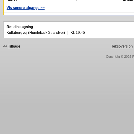
Vis senere afgange >>
Ret din søgning
Kullabergvej (Humlebæk Strandvej)
|
Kl. 19:45
<<
Tilbage
Tekst-version
Copyright © 2026
R