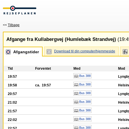
<<
Tilbage
Afgange fra Kullabergvej (Humlebæk Strandvej)
(19:4
Download til din computer/hjemmeside
Afgangstider
Tid
Forventet
Med
Mod
Bus 388
19:57
Lyngby
Bus 388
19:58
ca. 19:57
Helsin
Bus 388
20:57
Lyngby
Bus 388
21:02
Helsin
Bus 388
21:57
Lyngby
Bus 388
22:02
Helsin
Bus 388
22:57
Lyngby