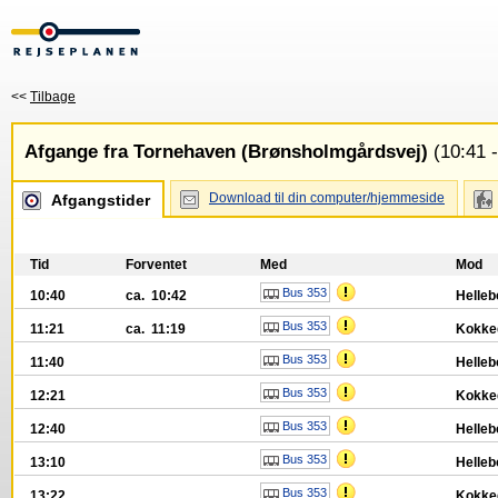
<<
Tilbage
Afgange fra Tornehaven (Brønsholmgårdsvej)
(10:41 -
Download til din computer/hjemmeside
Afgangstider
Tid
Forventet
Med
Mod
Bus 353
10:40
ca. 10:42
Helleb
Bus 353
11:21
ca. 11:19
Kokked
Bus 353
11:40
Helleb
Bus 353
12:21
Kokked
Bus 353
12:40
Helleb
Bus 353
13:10
Helleb
Bus 353
13:22
Kokked