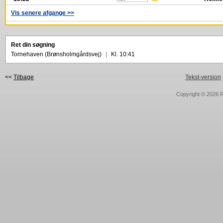
Vis senere afgange >>
Ret din søgning
Tornehaven (Brønsholmgårdsvej)
|
Kl. 10:41
<<
Tilbage
Tekst-version
Copyright © 2026
R