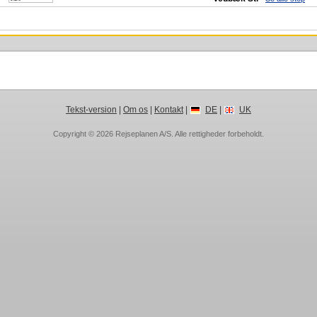
Tekst-version
|
Om os
|
Kontakt
|
DE
|
UK
Copyright © 2026
Rejseplanen A/S
. Alle rettigheder forbeholdt.