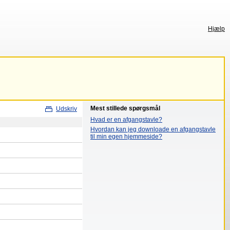
Hjælp
Mest stillede spørgsmål
Udskriv
Hvad er en afgangstavle?
Hvordan kan jeg downloade en afgangstavle
til min egen hjemmeside?