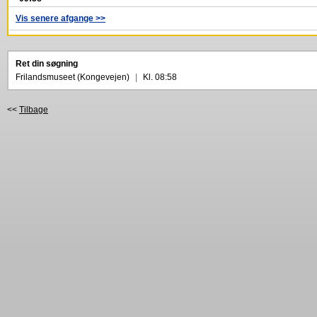
Vis senere afgange >>
Ret din søgning
Frilandsmuseet (Kongevejen)
|
Kl. 08:58
<<
Tilbage