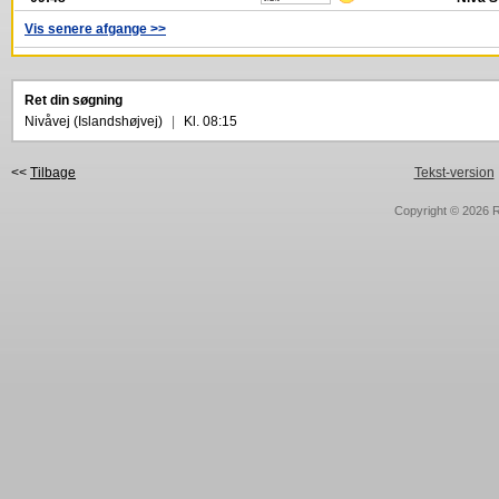
Vis senere afgange >>
Ret din søgning
Nivåvej (Islandshøjvej)
|
Kl. 08:15
<<
Tilbage
Tekst-version
Copyright © 2026
R