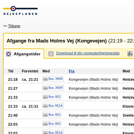
<<
Tilbage
Afgange fra Mads Holms Vej (Kongevejen)
(21:19 - 22
Download til din computer/hjemmeside
Afgangstider
Tid
Forventet
Med
Fra
Mod
Bus 390R
21:18
ca. 21:21
Kongevejen (Mads Holms Vej)
Helsin
Bus 390R
21:27
Kongevejen (Mads Holms Vej)
Helsin
Bus 802
21:33
Kongevejen (Mads Holms Vej)
Helsin
Bus 801A
21:33
ca. 21:31
Kloste
Bus 802
21:40
Kongevejen (Mads Holms Vej)
Snekke
Bus 802
22:03
Kongevejen (Mads Holms Vej)
Helsin
Bus 801A
22:03
Kloste