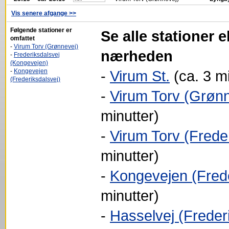
Vis senere afgange >>
Følgende stationer er
Se alle stationer e
omfattet
-
Virum Torv (Grønnevej)
nærheden
-
Frederiksdalsvej
(Kongevejen)
-
Kongevejen
-
Virum St.
(ca. 3 mi
(Frederiksdalsvej)
-
Virum Torv (Grønn
minutter)
-
Virum Torv (Frede
minutter)
-
Kongevejen (Frede
minutter)
-
Hasselvej (Freder