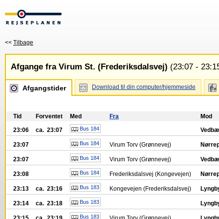
<<
Tilbage
Afgange fra Virum St. (Frederiksdalsvej)
(23:07 - 23:1
Download til din computer/hjemmeside
Afgangstider
Tid
Forventet
Med
Fra
Mod
Bus 184
23:06
ca. 23:07
Vedbæ
Bus 184
23:07
Virum Torv (Grønnevej)
Nørrep
Bus 184
23:07
Virum Torv (Grønnevej)
Vedbæ
Bus 184
23:08
Frederiksdalsvej (Kongevejen)
Nørrep
Bus 183
23:13
ca. 23:16
Kongevejen (Frederiksdalsvej)
Lyngby
Bus 183
23:14
ca. 23:18
Lyngby
Bus 183
23:15
ca. 23:19
Virum Torv (Grønnevej)
Lyngby