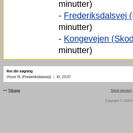
minutter)
-
Frederiksdalsvej 
minutter)
-
Kongevejen (Skod
minutter)
Ret din søgning
Virum St. (Frederiksdalsvej)
|
Kl. 23:07
<<
Tilbage
Tekst-version
Copyright © 2026
R