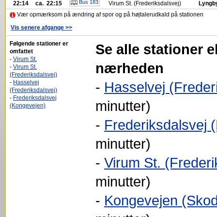
Bus 183
22:14
ca. 22:15
Virum St. (Frederiksdalsvej)
Lyngby
Vær opmærksom på ændring af spor og på højtalerudkald på stationen
Vis senere afgange >>
Følgende stationer er
Se alle stationer e
omfattet
-
Virum St.
nærheden
-
Virum St.
(Frederiksdalsvej)
-
Hasselvej
-
Hasselvej (Freder
(Frederiksdalsvej)
-
Frederiksdalsvej
minutter)
(Kongevejen)
-
Frederiksdalsvej 
minutter)
-
Virum St. (Frederi
minutter)
-
Kongevejen (Skod