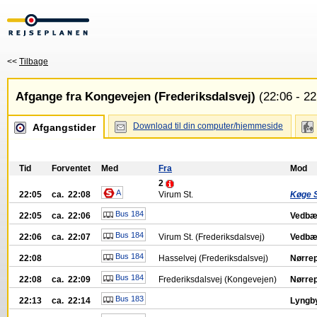
<<
Tilbage
Afgange fra Kongevejen (Frederiksdalsvej)
(22:06 - 22
Download til din computer/hjemmeside
Afgangstider
Tid
Forventet
Med
Fra
Mod
2
A
22:05
ca. 22:08
Virum St.
Køge S
Bus 184
22:05
ca. 22:06
Vedbæ
Bus 184
22:06
ca. 22:07
Virum St. (Frederiksdalsvej)
Vedbæ
Bus 184
22:08
Hasselvej (Frederiksdalsvej)
Nørrep
Bus 184
22:08
ca. 22:09
Frederiksdalsvej (Kongevejen)
Nørrep
Bus 183
22:13
ca. 22:14
Lyngby