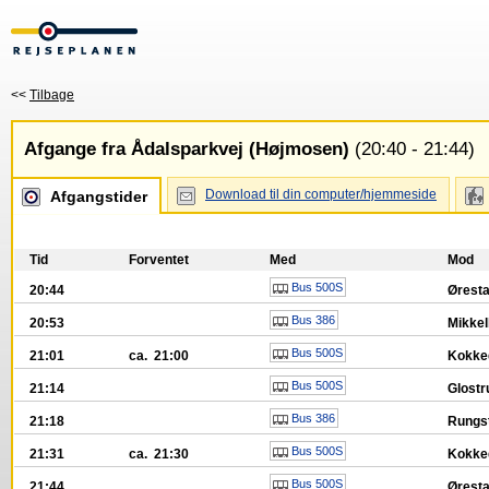
<<
Tilbage
Afgange fra Ådalsparkvej (Højmosen)
(20:40 - 21:44)
Download til din computer/hjemmeside
Afgangstider
Tid
Forventet
Med
Mod
Bus 500S
20:44
Øresta
Bus 386
20:53
Mikke
Bus 500S
21:01
ca. 21:00
Kokked
Bus 500S
21:14
Glostr
Bus 386
21:18
Rungst
Bus 500S
21:31
ca. 21:30
Kokked
Bus 500S
21:44
Øresta