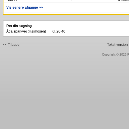
Vis senere afgange >>
Ret din søgning
Ådalsparkvej (Højmosen)
|
Kl. 20:40
<<
Tilbage
Tekst-version
Copyright © 2026
R