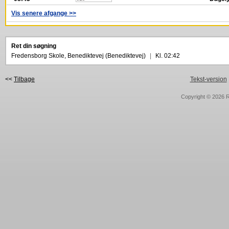
Vis senere afgange >>
Ret din søgning
Fredensborg Skole, Benediktevej (Benediktevej)
|
Kl. 02:42
<<
Tilbage
Tekst-version
Copyright © 2026
R