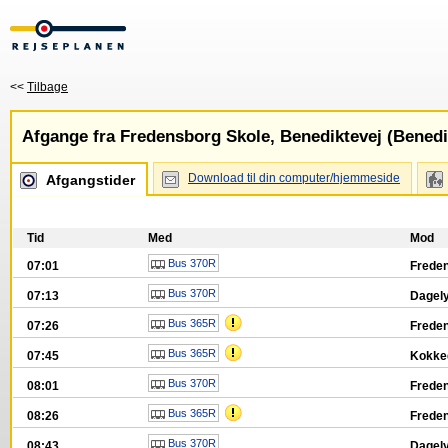
<<
Tilbage
Afgange fra Fredensborg Skole, Benediktevej (Benedi
Download til din computer/hjemmeside
Afgangstider
Tid
Med
Mod
Bus 370R
07:01
Freden
Bus 370R
07:13
Dagel
Bus 365R
07:26
Freden
Bus 365R
07:45
Kokked
Bus 370R
08:01
Freden
Bus 365R
08:26
Freden
Bus 370R
08:43
Dagel