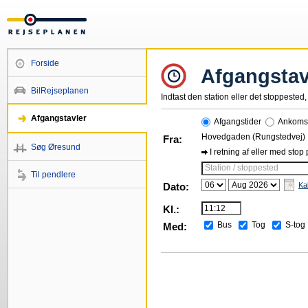
Forside
Afgangstav
BilRejseplanen
Indtast den station eller det stoppested, 
Afgangstavler
Afgangstider
Ankomst
Hovedgaden (Rungstedvej)
Fra:
Søg Øresund
I retning af eller med stop
Station / stoppested
Til pendlere
Dato:
Ka
Kl.:
Bus
Tog
S-tog
Med: