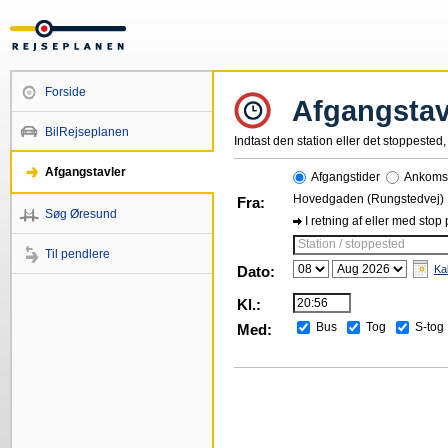
Forside
Afgangstav
BilRejseplanen
Indtast den station eller det stoppested, 
Afgangstavler
Afgangstider
Ankomst
Hovedgaden (Rungstedvej)
Fra:
Søg Øresund
I retning af eller med stop
Station / stoppested
Til pendlere
Dato:
Ka
Kl.:
Bus
Tog
S-tog
Med: