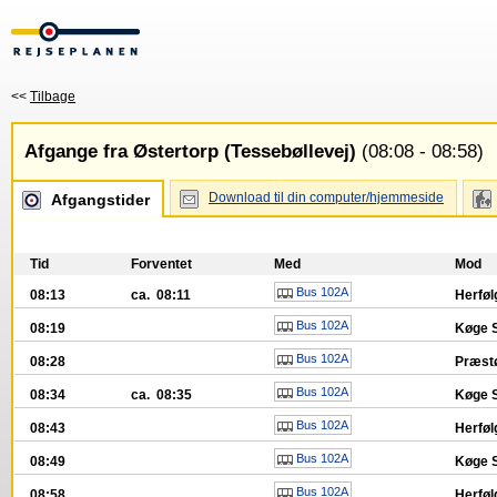
<<
Tilbage
Afgange fra Østertorp (Tessebøllevej)
(08:08 - 08:58)
Download til din computer/hjemmeside
Afgangstider
Tid
Forventet
Med
Mod
Bus 102A
08:13
ca. 08:11
Herfø
Bus 102A
08:19
Køge 
Bus 102A
08:28
Præstø
Bus 102A
08:34
ca. 08:35
Køge 
Bus 102A
08:43
Herfø
Bus 102A
08:49
Køge 
Bus 102A
08:58
Herfø