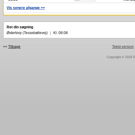
Vis senere afgange >>
Ret din søgning
Østertorp (Tessebøllevej)
|
Kl. 08:08
<<
Tilbage
Tekst-version
Copyright © 2026
R