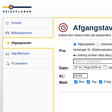
Forside
Afgangstav
BilRejseplanen
Indtast den station eller det stoppested, 
Afgangstavler
Afgangstider
Ankomst
Helsingør St. (Stationsplads
Fra:
Søg Øresund
I retning af eller med stop
Station / stoppested
Til pendlere
Dato:
Ka
Kl.:
Bus
Tog
S-tog
Med: