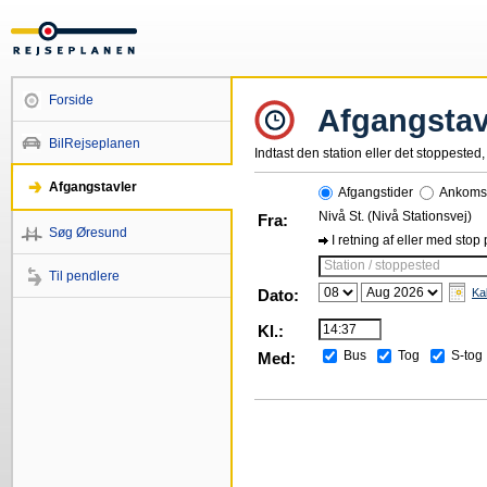
Forside
Afgangstav
BilRejseplanen
Indtast den station eller det stoppested, 
Afgangstavler
Afgangstider
Ankomst
Nivå St. (Nivå Stationsvej)
Fra:
Søg Øresund
I retning af eller med stop
Station / stoppested
Til pendlere
Dato:
Ka
Kl.:
Bus
Tog
S-tog
Med: