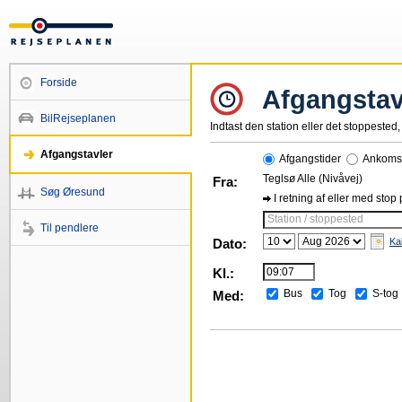
Forside
Afgangstav
BilRejseplanen
Indtast den station eller det stoppested, 
Afgangstavler
Afgangstider
Ankomst
Teglsø Alle (Nivåvej)
Fra:
Søg Øresund
I retning af eller med stop
Station / stoppested
Til pendlere
Dato:
Ka
Kl.:
Bus
Tog
S-tog
Med: